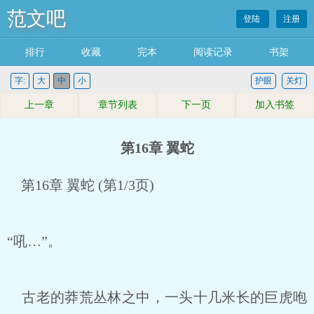
范文吧
登陆
注册
排行
收藏
完本
阅读记录
书架
字:
大
中
小
护眼
关灯
上一章
章节列表
下一页
加入书签
第16章 翼蛇
第16章 翼蛇 (第1/3页)
“吼…”。
古老的莽荒丛林之中，一头十几米长的巨虎咆