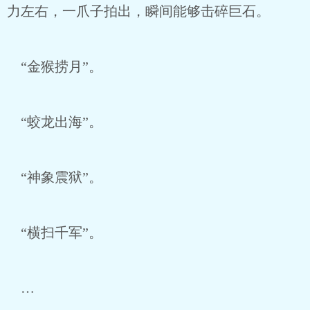
力左右，一爪子拍出，瞬间能够击碎巨石。
“金猴捞月”。
“蛟龙出海”。
“神象震狱”。
“横扫千军”。
…