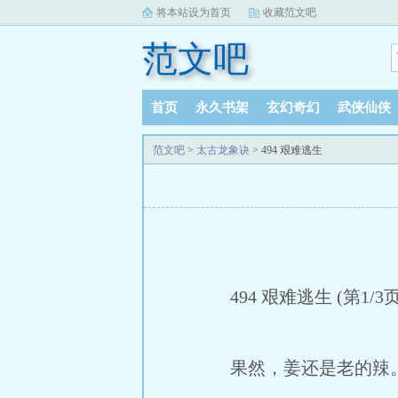
将本站设为首页
收藏范文吧
范文吧
首页
永久书架
玄幻奇幻
武侠仙侠
范文吧
>
太古龙象诀
> 494 艰难逃生
494 艰难逃生 (第1/3页
果然，姜还是老的辣