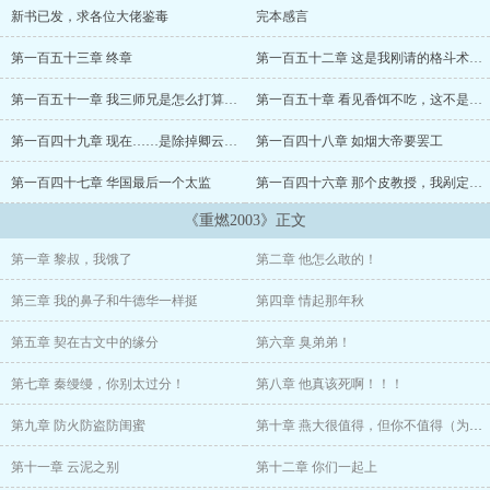
新书已发，求各位大佬鉴毒
完本感言
第一百五十三章 终章
第一百五十二章 这是我刚请的格斗术老师
第一百五十一章 我三师兄是怎么打算害我的？
第一百五十章 看见香饵不吃，这不是云帝的作风。
第一百四十九章 现在……是除掉卿云的最佳时机
第一百四十八章 如烟大帝要罢工
第一百四十七章 华国最后一个太监
第一百四十六章 那个皮教授，我剐定了！
《重燃2003》正文
第一章 黎叔，我饿了
第二章 他怎么敢的！
第三章 我的鼻子和牛德华一样挺
第四章 情起那年秋
第五章 契在古文中的缘分
第六章 臭弟弟！
第七章 秦缦缦，你别太过分！
第八章 他真该死啊！！！
第九章 防火防盗防闺蜜
第十章 燕大很值得，但你不值得（为皮皮支楞起来了加更）
第十一章 云泥之别
第十二章 你们一起上