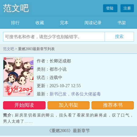
范文吧
登陆
注册
排行
收藏
完本
阅读记录
书架
范文吧
> 重燃2003最新章节列表
作者：长卿还成都
类别：都市小说
状态：连载中
更新：2025-10-27 12:55
最新：
新书已发，求各位大佬鉴毒
开始阅读
加入书架
推荐本书
简介:
厨房里切着菜的卿云，扭头看了看家里的麻将桌，叹了口气，
男人太难了……
《重燃2003》最新章节